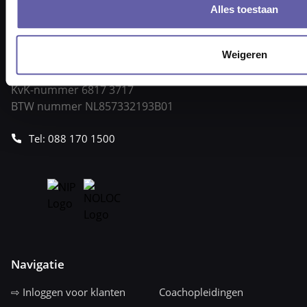
Alles toestaan
Pieter Braaijweg 203
1114 AJ Amsterdam
Weigeren
vraag@gortcoaching.nl
Openingstijden: 08.30 – 17.30 uur
KvK-nummer 6817 3717
BTW nummer NL857332193B01
Tel: 088 170 1500
Navigatie
⇨ Inloggen voor klanten
Coachopleidingen